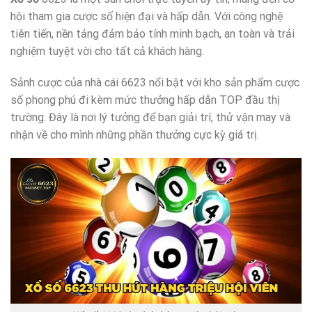
hội tham gia cược số hiện đại và hấp dẫn. Với công nghệ
tiên tiến, nền tảng đảm bảo tính minh bạch, an toàn và trải
nghiệm tuyệt vời cho tất cả khách hàng.
Sảnh cược của nhà cái 6623 nổi bật với kho sản phẩm cược
số phong phú đi kèm mức thưởng hấp dẫn TOP đầu thị
trường. Đây là nơi lý tưởng để bạn giải trí, thử vận may và
nhận về cho mình những phần thưởng cực kỳ giá trị.