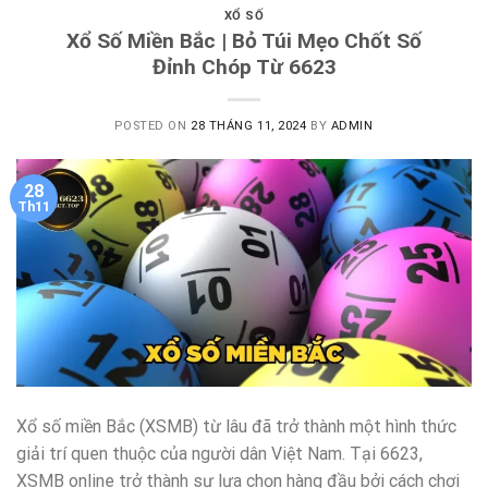
XỔ SỐ
Xổ Số Miền Bắc | Bỏ Túi Mẹo Chốt Số
Đỉnh Chóp Từ 6623
POSTED ON
28 THÁNG 11, 2024
BY
ADMIN
28
Th11
Xổ số miền Bắc (XSMB) từ lâu đã trở thành một hình thức
giải trí quen thuộc của người dân Việt Nam. Tại 6623,
XSMB online trở thành sự lựa chọn hàng đầu bởi cách chơi