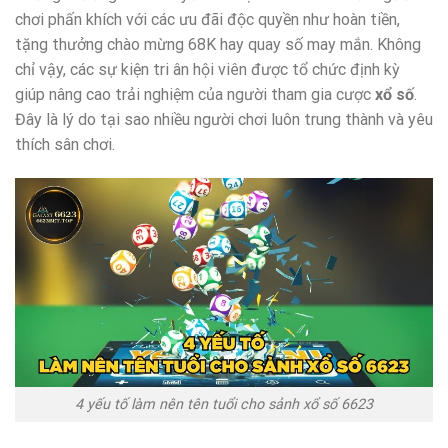
chơi phấn khích với các ưu đãi độc quyền như hoàn tiền,
tặng thưởng chào mừng 68K hay quay số may mắn. Không
chỉ vậy, các sự kiện tri ân hội viên được tổ chức định kỳ
giúp nâng cao trải nghiệm của người tham gia cược
xổ số
.
Đây là lý do tại sao nhiều người chơi luôn trung thành và yêu
thích sân chơi.
4 yếu tố làm nên tên tuổi cho sảnh xổ số 6623