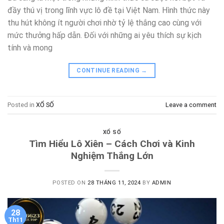
đầy thú vị trong lĩnh vực lô đề tại Việt Nam. Hình thức này
thu hút không ít người chơi nhờ tỷ lệ thắng cao cùng với
mức thưởng hấp dẫn. Đối với những ai yêu thích sự kịch
tính và mong
CONTINUE READING
→
Posted in
XỔ SỐ
Leave a comment
XỔ SỐ
Tìm Hiểu Lô Xiên – Cách Chơi và Kinh
Nghiệm Thắng Lớn
POSTED ON
28 THÁNG 11, 2024
BY
ADMIN
28
Th11